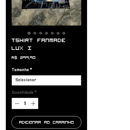
Tshirt Fanmade
LUX I
Preço
R$ 299,90
Tamanho
*
Quantidade
*
Adicionar ao carrinho