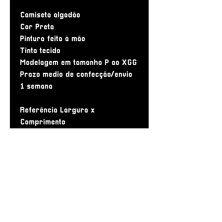
Camiseta algodão
Cor Preta
Pintura feita à mão
Tinta tecido
Modelagem em tamanho P ao XGG
Prazo medio de confecção/envio
1 semana
Referência Largura x
Comprimento
P: 50 cm x 66 cm
M: 54 cm X 70 cm
G: 56 cm X 72 cm
GG: 60 cm X 75 cm
XG: 70 cm x 80 cm
XGG: 80 cm x 90 cm