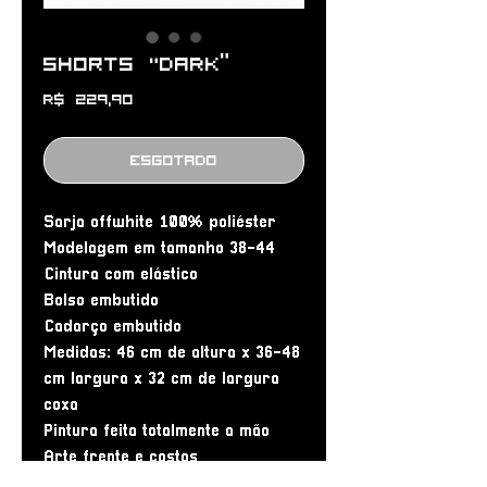
Shorts "DARK”
Preço
R$ 229,90
Esgotado
Sarja offwhite 100% poliéster
Modelagem em tamanho 38-44
Cintura com elástico
Bolso embutido
Cadarço embutido
Medidas: 46 cm de altura x 36-48
cm largura x 32 cm de largura
coxa
Pintura feita totalmente a mão
Arte frente e costas
Peça 1/1