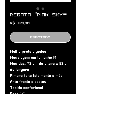
Regata “Pink Sky""
Preço
R$ 149,90
Esgotado
Malha preta algodão
Modelagem em tamanho M
Medidas: 72 cm de altura x 52 cm
de largura
Pintura feita totalmente a mão
Arte frente e costas
Tecido confortável
Peça 1/1
INFORMAÇÕES SOBRE A