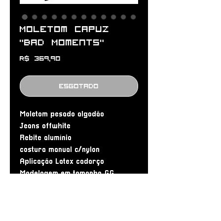
Moletom Capuz
"Bad Moments"
Preço
R$ 369,90
Esgotado
Moletom pesado algodão
Jeans offwhite
Rebite alumínio
costura manual c/nylon
Aplicação Latex cadarço
Modelagem em tamanho GG
Medidas:
• 80 cm de altura
• 60 cm de largura