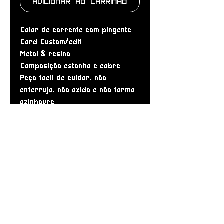
Adicionar ao carrinho
Colar de corrente com pingente
Card Custom/edit
Metal & resina
Composição estanho e cobre
Peça facil de cuidar, não
enferruja, não oxida e não forma
azinhavre
Dimensões corrente:
• 60/45cm de circunferencia
Dimensões do pingente
• 7cm de altura
• 6cm de largura
Peça unica
design manual
1/1