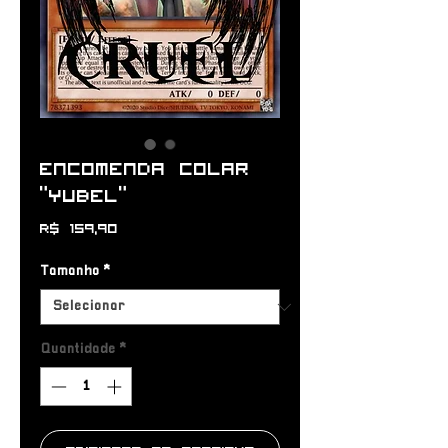
Encomenda Colar
“YUBEL”
Preço
R$ 159,90
Tamanho
*
Quantidade
*