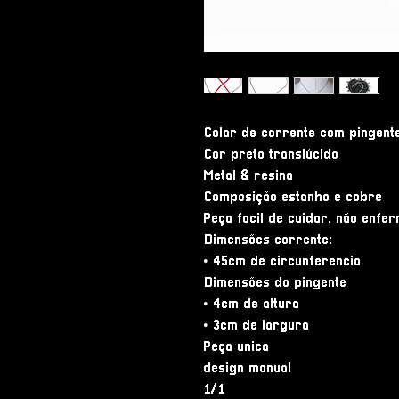
Colar de corrente com pingent
Cor preto translúcido
Metal & resina
Composição estanho e cobre
Peça facil de cuidar, não enfer
Dimensões corrente:
• 45cm de circunferencia
Dimensões do pingente
• 4cm de altura
• 3cm de largura
Peça unica
design manual
1/1