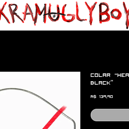
Colar "Hea
Black”
Preço
R$ 139,90