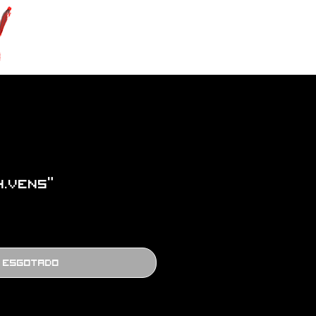
4.VENS”
Esgotado