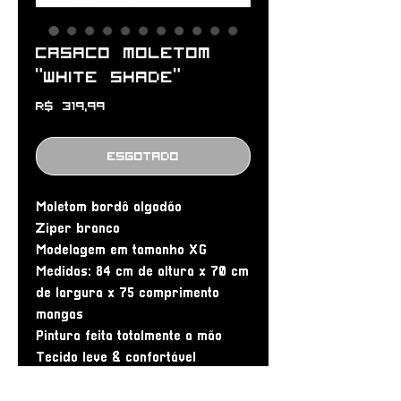
Casaco moletom
“white shade”
Preço
R$ 319,99
Esgotado
Moletom bordô algodão
Ziper branco
Modelagem em tamanho XG
Medidas: 84 cm de altura x 70 cm
de largura x 75 comprimento
mangas
Pintura feita totalmente a mão
Tecido leve & confortável
Peça 1/1