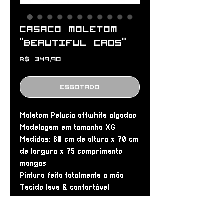
Casaco moletom
“BEAUTIFUL CAOS”
Preço
R$ 349,90
Esgotado
Moletom Pelucia offwhite algodão
Modelagem em tamanho XG
Medidas: 80 cm de altura x 70 cm
de largura x 75 comprimento
mangas
Pintura feita totalmente a mão
Tecido leve & confortável
Peça 1/1