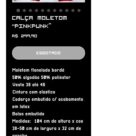
Calça moletom
"PINKPUNK”
Preço
R$ 299,90
Esgotado
Moletom flanelado bordô 

50% algodão 50% poliéster 

Veste 38 até 46

Cintura com elástico

Cadarço embutido c/ acabamento 
em latex

Bolso embutido 

Medidas:  104 cm de altura x cos 
38-50 cm de largura x 32 cm de 