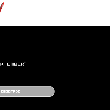
rk Ember”
Esgotado