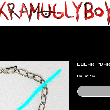
Colar "Da
Preço
R$ 69,90