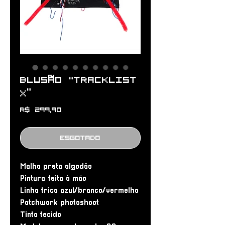
Blusão "TRACKLIST
X”
Preço
R$ 299,90
Esgotado
Malha preta algodão
Pintura feita à mão
Linha trico azul/branco/vermelho
Patchwork photoshoot
Tinta tecido