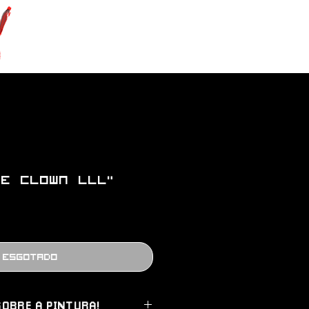
he Clown lll"
Esgotado
OBRE A PINTURA!