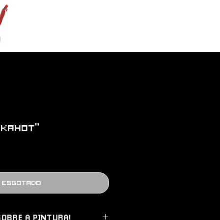
IKAHOT”
Esgotado
OBRE A PINTURA!