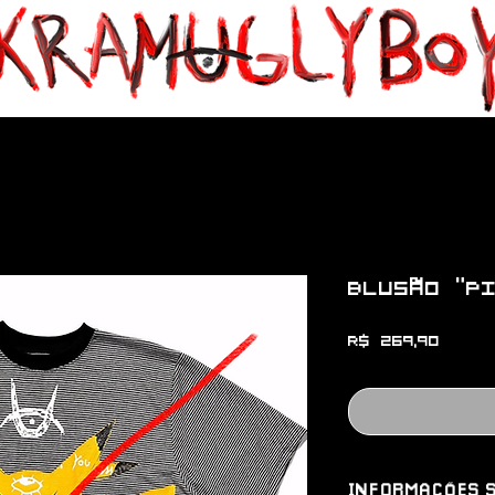
Blusão “P
Preço
R$ 269,90
INFORMAÇÕES S