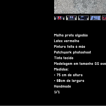
Malha preta algodão
Latex vermelho
Pintura feita à mão
Patchwork photoshoot
Tinta tecido
Modelagem em tamanho GG ove
Medidas:
• 75 cm de altura
• 60cm de largura
Handmade
1/1