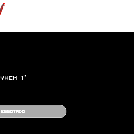
YHEM 1”
Esgotado