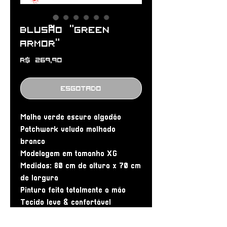
Blusão “GREEN
ARMOR”
Preço
R$ 269,90
Esgotado
Malha verde escuro algodão
Patchwork veludo molhado
branco
Modelagem em tamanho XG
Medidas: 80 cm de altura x 70 cm
de largura
Pintura feita totalmente a mão
Tecido leve & confortável
Peça 1/1