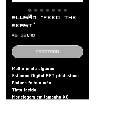
Blusão "Feed the
beast”
Preço
R$ 321,70
Esgotado
Malha preta algodão
Estampa Digital ART photoshoot
Pintura feita à mão
Tinta tecido
Modelagem em tamanho XG
oversized
Medidas:
• 80 cm de altura
• 70 cm de largura